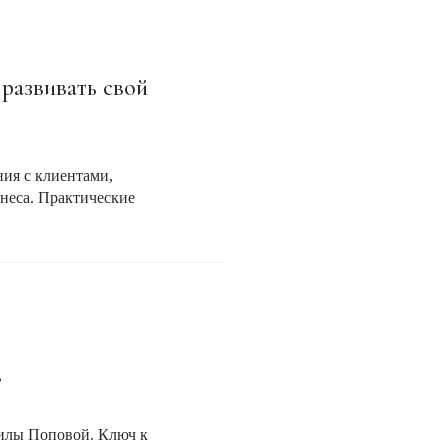
 развивать свой
ния с клиентами,
неса. Практические
в
илы Поповой. Ключ к