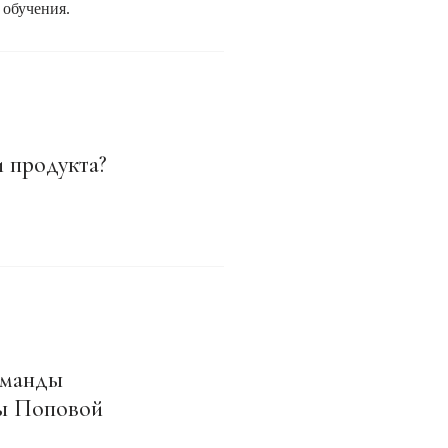
 обучения.
и продукта?
оманды
лы Поповой