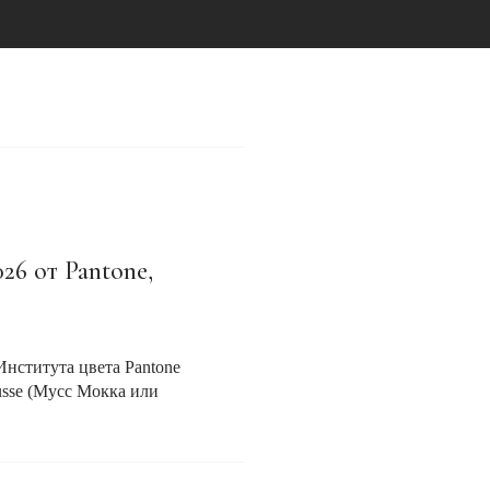
26 от Pantone,
Института цвета Pantone
usse (Мусс Мокка или